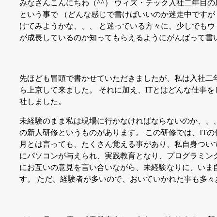
みなさんこんにちわ（^^） ウィズ・テック入社二年目
という事で （どんな感じで書けばいいのか迷走中ですが
けてみようかな、、、 と迷っている方々に、少しでもウ
が成長しているのか知ってもらえるようにがんばって書
先ほども冒頭で書かせていただきましたが、私は入社二
ら上京して来ました。 それに加え、ITとはどんな仕事
社しました。
未経験のまま私は現場に行かなければならないのか、、
の新人研修というものがあります。 この研修では、IT
月とは言っても、たくさん覚える事があり、私自身つい
にパソコンが与えられ、実践教育となり、プログラミン
にお互いの意見を言い合いながら、未経験なりに、いま
す。 ただ、経験者が多いので、おいていかれた事も多々