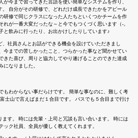
新人が今まで習ってきた言語を使い簡単なシステムを作り、
す。 自分がその研修で、どれだけ成長できたかをアピール
その研修で同じクラスになった人たちといくつかチームを作
それが一番大変だったな～と今でもつくづく思います（-。
子と飲みに行ったり、お出かけしたりしています♪
ど、社員さんとお話ができる機会を設けていただきまし
で、今までの苦しかったこと、つらかった事など聞かせてい
ができた喜び、周りと協力してやり遂げることのできた達成
みになりました。
でもわからない事だらけです。 簡単な事なのに、難しく考
 富士山で言えばまだ１合目です。 バスでも５合目まで行け
ます。 時には先輩・上司と冗談も言い合います。 時には
・テック社員、全員が優しく教えてくれます。