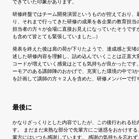
できていた印象があります。
研修終盤ではチーム開発演習というものが控えており、最終
り、それまで行ってきた研修の成果を各企業の教育担当
担当者の方々が会場に直接お見えになっていたそうです
も含めて皆とても緊張していました...）
発表を終えた後は肩の荷が下りたようで、達成感と安堵
述した研修内容を理解し、詰め込んでいくことは正直大
コードが増えていく感覚はとても気持ちが良かったです
ーモアのある講師陣のおかげで、充実した環境の中で3か
を計画して講師の方々２人を含めた、研修メンバーで打
最後に
かなりざっくりとした内容でしたが、この後行われる社
す。 まだまだ未熟な部分で先輩方にご迷惑をおかけす
輩方にはいつも感謝しています。 感謝の気持ちを忘れ